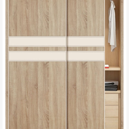
空间定制
综合系列
品牌资讯
公司动态
行业资讯
精品案例
招商加盟
加盟优势
条件与流程
智造4.0
门店形象