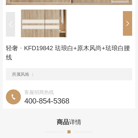
优势服务
定制流程
预约测量
联系我们
轻奢 · KFD19842 珐琅白+原木风尚+珐琅白腰
线
联系方式
在线留言
所属风格 ：
客服招商热线
400-854-5368
商品
详情