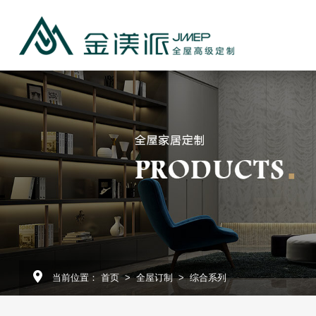
介
程
团队
示
频
当前位置：
首页
>
全屋订制
>
综合系列
制