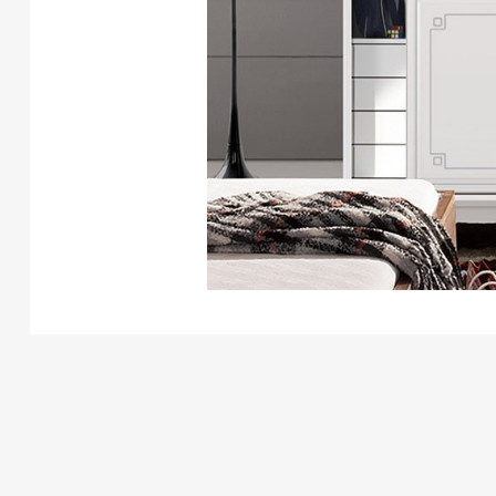
程
量
式
言