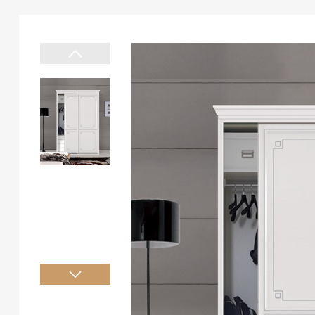
制
列
态
讯
势
流程
0
象