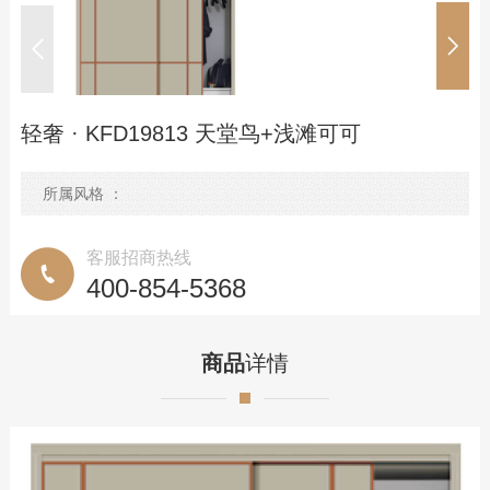
优势服务
定制流程
预约测量
轻奢 · KFD19813 天堂鸟+浅滩可可
联系我们
所属风格 ：
联系方式
在线留言
客服招商热线
400-854-5368
商品
详情