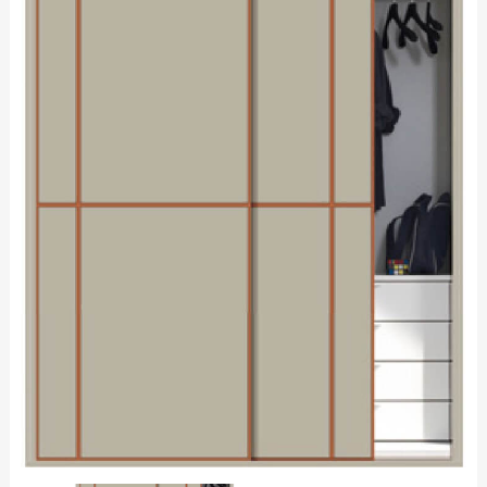
空间定制
综合系列
品牌资讯
公司动态
行业资讯
精品案例
招商加盟
加盟优势
条件与流程
智造4.0
门店形象