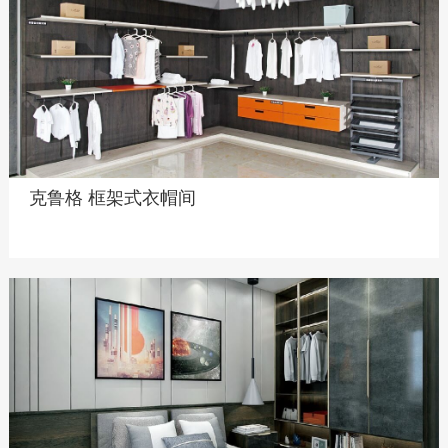
克鲁格 框架式衣帽间