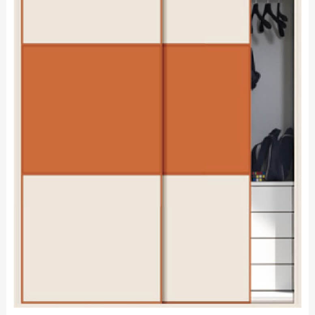
空间定制
综合系列
品牌资讯
公司动态
行业资讯
精品案例
招商加盟
加盟优势
条件与流程
智造4.0
门店形象