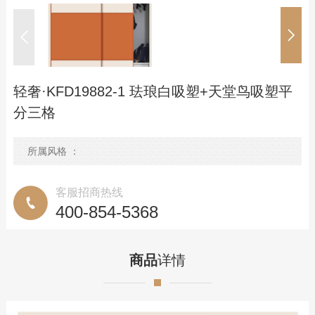
优势服务
定制流程
预约测量
轻奢·KFD19882-1 珐琅白吸塑+天堂鸟吸塑平
联系我们
分三格
联系方式
所属风格 ：
在线留言
客服招商热线
400-854-5368
商品
详情