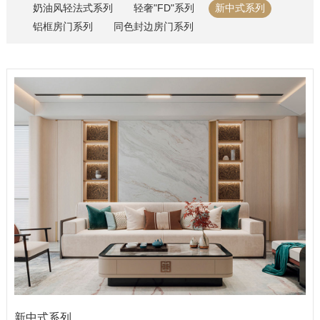
奶油风轻法式系列
轻奢"FD"系列
新中式系列
空间定制
铝框房门系列
同色封边房门系列
综合系列
品牌资讯
公司动态
行业资讯
精品案例
招商加盟
加盟优势
条件与流程
智造4.0
门店形象
新中式系列