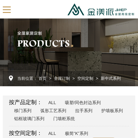
EN
首页
关于我们
公司简介
发展历程
当前位置：
首页
>
全屋订制
>
空间定制
>
新中式系列
我们的团队
展厅展示
按产品定制：
ALL
吸塑/同色封边系列
企业视频
移门系列
弧形工艺系列
拉手系列
护墙板系列
全屋订制
铝框玻璃门系列
门墙柜系统
产品定制
按空间定制：
ALL
极简“K”系列