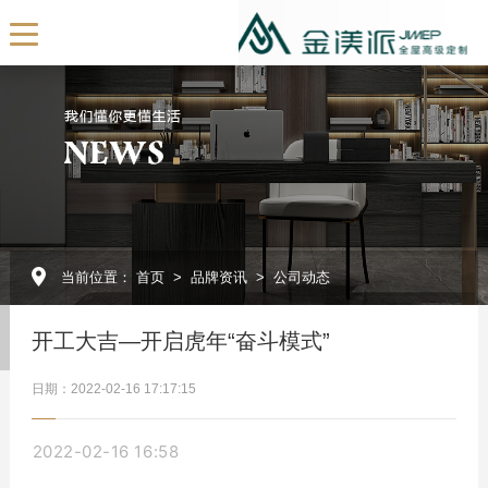
EN
首页
关于我们
公司简介
发展历程
当前位置：
首页
>
品牌资讯
>
公司动态
我们的团队
展厅展示
开工大吉—开启虎年“奋斗模式”
企业视频
日期：2022-02-16 17:17:15
全屋订制
2022-02-16 16:58
产品定制