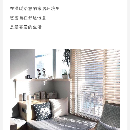
空间定制
在温暖治愈的家居环境里
综合系列
悠游自在舒适惬意
是最喜爱的生活
品牌资讯
公司动态
行业资讯
精品案例
招商加盟
加盟优势
条件与流程
智造4.0
门店形象