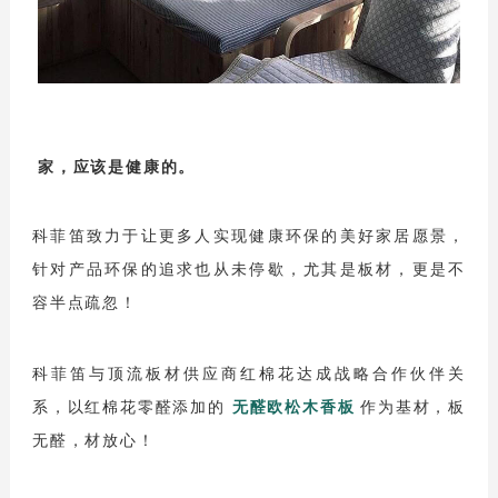
优势服务
定制流程
预约测量
联系我们
家，应该是健康的。
联系方式
科菲笛致力于让更多人实现健康环保的美好家居愿景，
在线留言
针对产品环保的追求也从未停歇，尤其是板材，更是不
容半点疏忽！
科菲笛与顶流板材供应商红棉花达成战略合作伙伴关
系，以红棉花
零醛添加的
无醛欧松木香板
作为基材，板
无醛，材放心！