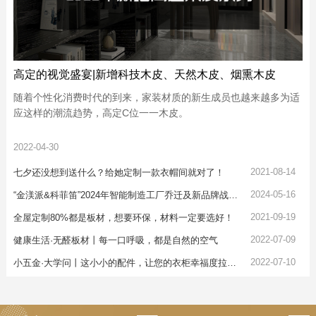
高定的视觉盛宴|新增科技木皮、天然木皮、烟熏木皮
随着个性化消费时代的到来，家装材质的新生成员也越来越多为适
应这样的潮流趋势，高定C位一一木皮。
2022-04-30
2021-08-14
七夕还没想到送什么？给她定制一款衣帽间就对了！
2024-05-16
“金渼派&科菲笛”2024年智能制造工厂乔迁及新品牌战略发布会圆满举行
2021-09-19
全屋定制80%都是板材，想要环保，材料一定要选好！
2022-07-09
健康生活·无醛板材丨每一口呼吸，都是自然的空气
2022-07-10
小五金·大学问丨这小小的配件，让您的衣柜幸福度拉满！