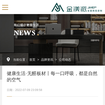
EN
首页
关于我们
公司简介
发展历程
当前位置：
首页
>
品牌资讯
>
公司动态
我们的团队
展厅展示
健康生活·无醛板材丨每一口呼吸，都是自然
企业视频
的空气
全屋订制
日期：2022-07-09 23:09:58
产品定制