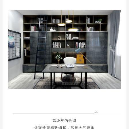
优势服务
定制流程
预约测量
联系我们
联系方式
在线留言
“
高级灰的色调
外观造型精致细腻，尽显大气奢华