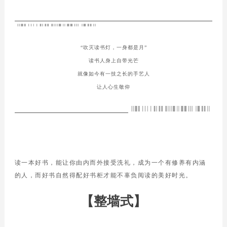
空间定制
综合系列
品牌资讯
“吹灭读书灯，一身都是月”
读书人身上自带光芒
公司动态
就像如今有一技之长的手艺人
让人心生敬仰
行业资讯
精品案例
招商加盟
加盟优势
读一本好书，
能让你由内而外接受洗礼，
成为一个有修养有内涵
的人，
而好书自然得配好书柜
才能不辜负阅读的美好时光。
条件与流程
智造4.0
【整墙式】
门店形象