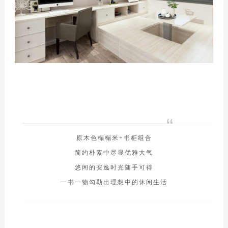
“
原木色榻榻米+书柜组合
简约朴素中尽显优雅大气
悠闲的安逸时光随手可得
一书一物勾勒出理想中的休闲生活