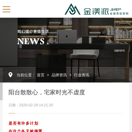
EN
首页
关于我们
公司简介
发展历程
当前位置：
首页
>
品牌资讯
>
行业资讯
我们的团队
展厅展示
阳台散散心，宅家时光不虚度
企业视频
日期：2020-02-29 14:21:20
全屋订制
是否有许多计划
产品定制
在这个冬天被搁置