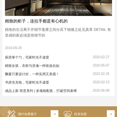
精致的柜子，连拉手都是有心机的
精致的生活离不开细节毫厘之间分高下细微之处见真章 DETAIL 有
质感的家必须是抠细节的
2019-09-28
2020-02-27
厨房掌个勺，宅家时光不虚度
2020-05-07
精致女孩，衣柜与灵魂一样收放自如
2022-02-25
飘窗只要设计好，一样实用又美观！
2020-02-23
书房充充电，宅家时光不虚度
2020-06-08
成品上新·简意系列 | 多规格配套，打破空间束缚
预约免费量尺
投资加盟